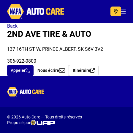
Autocare
Acc
Back
2ND AVE TIRE & AUTO
137 16TH ST W, PRINCE ALBERT, SK S6V 3V2
306-922-0800
Appeler
Nous écrire
Itinéraire
Autocare
© 2026 Auto Care — Tous droits réservés
Propulsé par