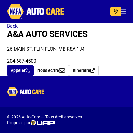
Autocare
Acc
Back
A&A AUTO SERVICES
26 MAIN ST, FLIN FLON, MB R8A 1J4
204-687-4500
Appeler
Nous écrire
Itinéraire
Autocare
© 2026 Auto Care — Tous droits réservés
Propulsé par