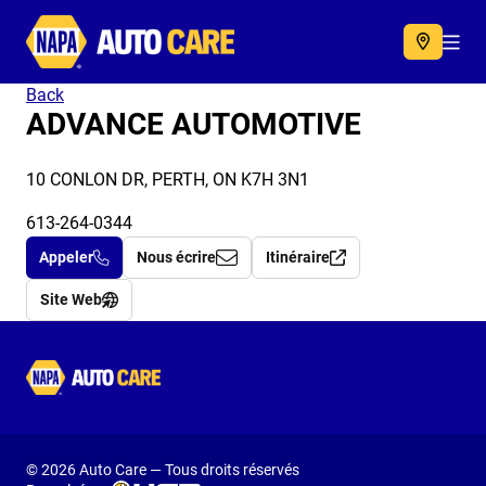
Autocare
Acc
Back
ADVANCE AUTOMOTIVE
10 CONLON DR, PERTH, ON K7H 3N1
613-264-0344
Appeler
Nous écrire
Itinéraire
Site Web
Autocare
© 2026 Auto Care — Tous droits réservés