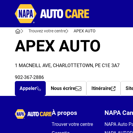
Autocare
Trouvez votre centre
APEX AUTO
APEX AUTO
1 MACNEILL AVE, CHARLOTTETOWN, PE C1E 3A7
902-367-2886
Appeler
Nous écrire
Itinéraire
Sit
Autocare
À propos
NAPA Can
Trouver votre centre
NAPA Auto Pa