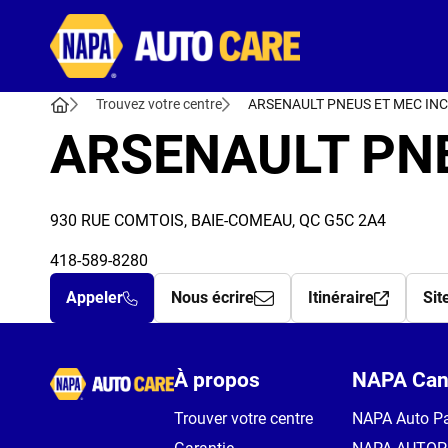
Autocare
Trouvez votre centre
ARSENAULT PNEUS ET MEC IN
ARSENAULT PNE
930 RUE COMTOIS, BAIE-COMEAU, QC G5C 2A4
418-589-8280
Appeler
Nous écrire
Itinéraire
Sit
Autocare
À propos
NAPA Can
Trouver votre centre
NAPA Auto Pa