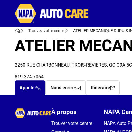
Autocare
Trouvez votre centre
ATELIER MECANIQUE DUPUIS I
ATELIER MECAN
2250 RUE CHARBONNEAU, TROIS-REVIERES, QC G9A 5
819-374-7064
Appeler
Nous écrire
Itinéraire
Autocare
À propos
NAPA Can
Trouver votre centre
NAPA Auto Pa