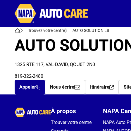
Autocare
Trouvez votre centre
AUTO SOLUTION LB
AUTO SOLUTION
1325 RTE 117, VAL-DAVID, QC J0T 2N0
819-322-2480
Appeler
Nous écrire
Itinéraire
Sit
Autocare
À propos
NAPA Can
Trouver votre centre
NAPA Auto Pa