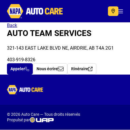
Autocare
Acc
Back
AUTO TEAM SERVICES
321-143 EAST LAKE BLVD NE, AIRDRIE, AB T4A 2G1
403-919-8326
Appeler
Nous écrire
Itinéraire
Autocare
© 2026 Auto Care — Tous droits réservés
Propulsé par