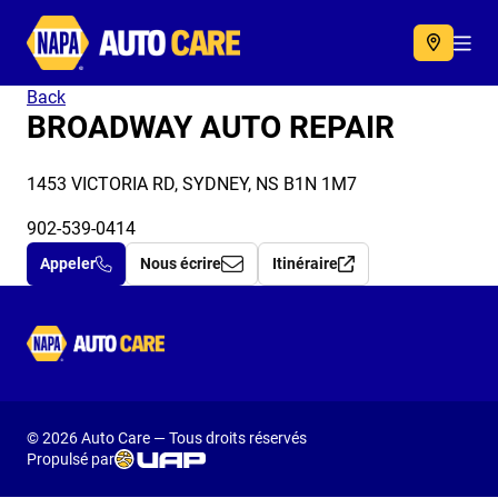
Autocare
Acc
Back
BROADWAY AUTO REPAIR
1453 VICTORIA RD, SYDNEY, NS B1N 1M7
902-539-0414
Appeler
Nous écrire
Itinéraire
Autocare
© 2026 Auto Care — Tous droits réservés
Propulsé par