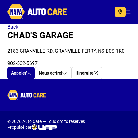
Autocare
Acc
Back
CHAD'S GARAGE
2183 GRANVILLE RD, GRANVILLE FERRY, NS B0S 1K0
902-532-5697
Appeler
Nous écrire
Itinéraire
Autocare
© 2026 Auto Care — Tous droits réservés
Propulsé par