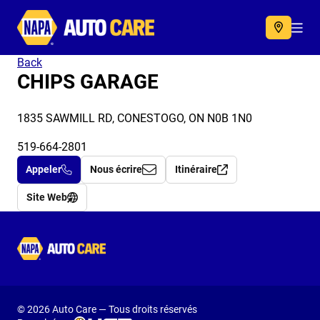
Autocare
Acc
Back
CHIPS GARAGE
1835 SAWMILL RD, CONESTOGO, ON N0B 1N0
519-664-2801
Appeler
Nous écrire
Itinéraire
Site Web
Autocare
© 2026 Auto Care — Tous droits réservés