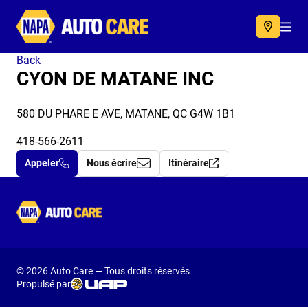
Autocare
Acc
Back
CYON DE MATANE INC
580 DU PHARE E AVE, MATANE, QC G4W 1B1
418-566-2611
Appeler
Nous écrire
Itinéraire
Autocare
© 2026 Auto Care — Tous droits réservés
Propulsé par