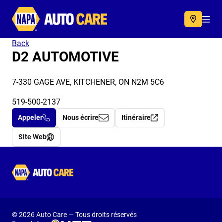
Autocare
Acc
Back
D2 AUTOMOTIVE
7-330 GAGE AVE, KITCHENER, ON N2M 5C6
519-500-2137
Appeler
Nous écrire
Itinéraire
Site Web
Autocare
© 2026 Auto Care — Tous droits réservés