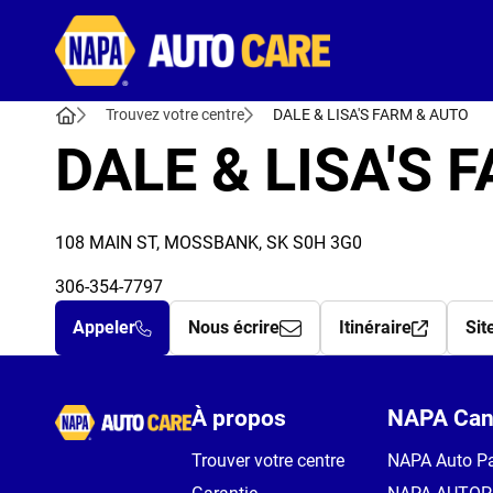
Autocare
Trouvez votre centre
DALE & LISA'S FARM & AUTO
DALE & LISA'S 
108 MAIN ST, MOSSBANK, SK S0H 3G0
306-354-7797
Appeler
Nous écrire
Itinéraire
Sit
Autocare
À propos
NAPA Can
Trouver votre centre
NAPA Auto Pa