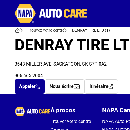
Autocare
Trouvez votre centre
DENRAY TIRE LTD (1)
DENRAY TIRE L
3543 MILLER AVE, SASKATOON, SK S7P 0A2
306-665-2004
Appeler
Nous écrire
Itinéraire
Autocare
À propos
NAPA Can
Trouver votre centre
NAPA Auto Pa