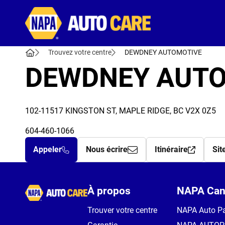
Autocare
Trouvez votre centre
DEWDNEY AUTOMOTIVE
DEWDNEY AUT
102-11517 KINGSTON ST, MAPLE RIDGE, BC V2X 0Z5
604-460-1066
Appeler
Nous écrire
Itinéraire
Sit
Autocare
À propos
NAPA Can
Trouver votre centre
NAPA Auto Pa