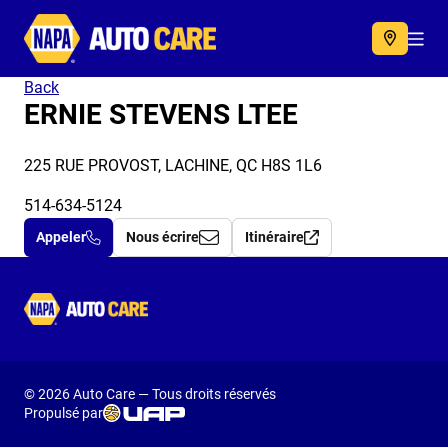
Autocare
Acc
Back
ERNIE STEVENS LTEE
225 RUE PROVOST, LACHINE, QC H8S 1L6
514-634-5124
Appeler
Nous écrire
Itinéraire
Autocare
© 2026 Auto Care — Tous droits réservés
Propulsé par