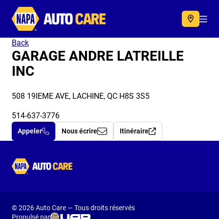
Autocare
Acc
Back
GARAGE ANDRE LATREILLE
INC
508 19IEME AVE, LACHINE, QC H8S 3S5
514-637-3776
Appeler
Nous écrire
Itinéraire
Autocare
© 2026 Auto Care — Tous droits réservés
Propulsé par