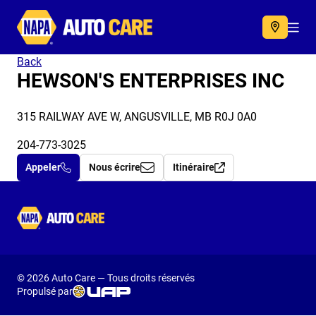
Autocare
Acc
Back
HEWSON'S ENTERPRISES INC
315 RAILWAY AVE W, ANGUSVILLE, MB R0J 0A0
204-773-3025
Appeler
Nous écrire
Itinéraire
Autocare
© 2026 Auto Care — Tous droits réservés
Propulsé par