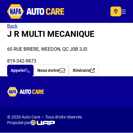
Autocare
Acc
Back
J R MULTI MECANIQUE
60 RUE BRIERE, WEEDON, QC J0B 3J0
819-342-9873
Appeler
Nous écrire
Itinéraire
Autocare
© 2026 Auto Care — Tous droits réservés
Propulsé par