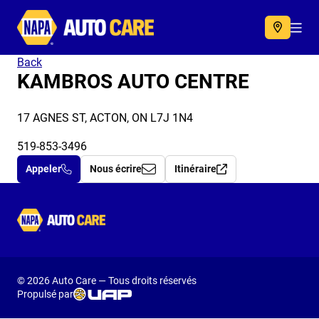
Autocare
Acc
Back
KAMBROS AUTO CENTRE
17 AGNES ST, ACTON, ON L7J 1N4
519-853-3496
Appeler
Nous écrire
Itinéraire
Autocare
© 2026 Auto Care — Tous droits réservés
Propulsé par