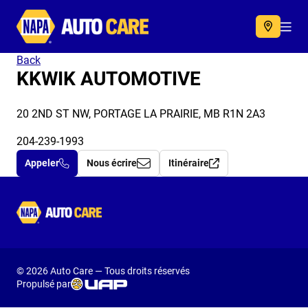
Autocare
Acc
Back
KKWIK AUTOMOTIVE
20 2ND ST NW, PORTAGE LA PRAIRIE, MB R1N 2A3
204-239-1993
Appeler
Nous écrire
Itinéraire
Autocare
© 2026 Auto Care — Tous droits réservés
Propulsé par