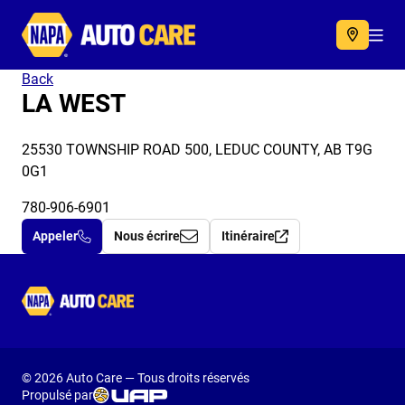
Autocare
Acc
Back
LA WEST
25530 TOWNSHIP ROAD 500, LEDUC COUNTY, AB T9G
0G1
780-906-6901
Appeler
Nous écrire
Itinéraire
Autocare
© 2026 Auto Care — Tous droits réservés
Propulsé par