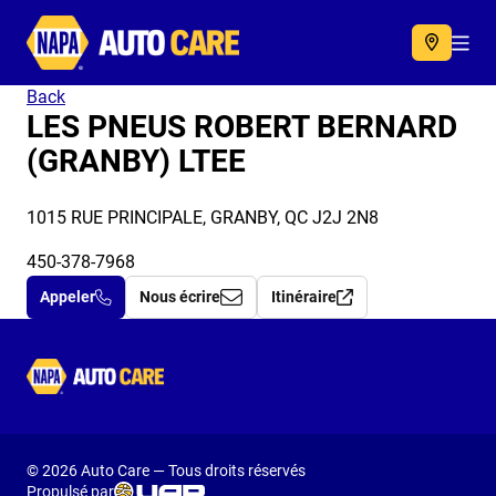
Autocare
Acc
Back
LES PNEUS ROBERT BERNARD
(GRANBY) LTEE
1015 RUE PRINCIPALE, GRANBY, QC J2J 2N8
450-378-7968
Appeler
Nous écrire
Itinéraire
Autocare
© 2026 Auto Care — Tous droits réservés
Propulsé par