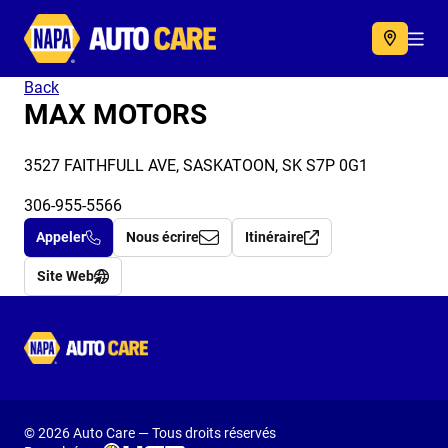
Autocare
Acc
Back
MAX MOTORS
3527 FAITHFULL AVE, SASKATOON, SK S7P 0G1
306-955-5566
Appeler
Nous écrire
Itinéraire
Site Web
Autocare
© 2026 Auto Care — Tous droits réservés