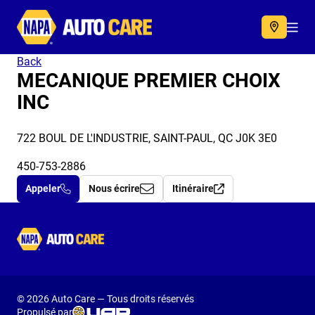
Autocare
Acc
Back
MECANIQUE PREMIER CHOIX
INC
722 BOUL DE L'INDUSTRIE, SAINT-PAUL, QC J0K 3E0
450-753-2886
Appeler
Nous écrire
Itinéraire
Autocare
© 2026 Auto Care — Tous droits réservés
Propulsé par