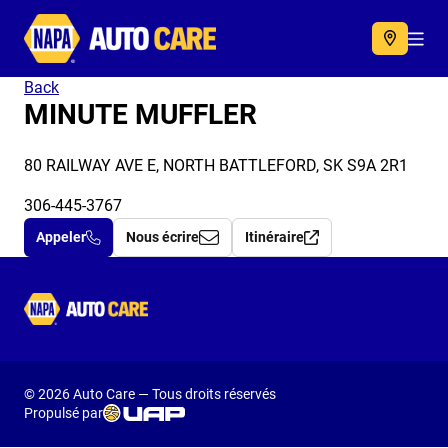
Autocare
Acc
Back
MINUTE MUFFLER
80 RAILWAY AVE E, NORTH BATTLEFORD, SK S9A 2R1
306-445-3767
Appeler
Nous écrire
Itinéraire
Autocare
© 2026 Auto Care — Tous droits réservés
Propulsé par