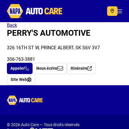
Autocare
Acc
Back
PERRY'S AUTOMOTIVE
326 16TH ST W, PRINCE ALBERT, SK S6V 3V7
306-763-3881
Appeler
Nous écrire
Itinéraire
Site Web
Autocare
© 2026 Auto Care — Tous droits réservés