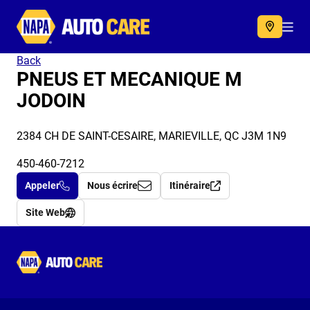
Autocare
Acc
Back
PNEUS ET MECANIQUE M
JODOIN
2384 CH DE SAINT-CESAIRE, MARIEVILLE, QC J3M 1N9
450-460-7212
Appeler
Nous écrire
Itinéraire
Site Web
Autocare