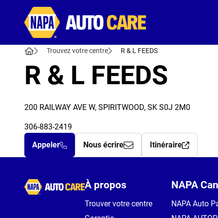
Autocare
Trouvez votre centre
R & L FEEDS
R & L FEEDS
200 RAILWAY AVE W, SPIRITWOOD, SK S0J 2M0
306-883-2419
Appeler
Nous écrire
Itinéraire
Autocare
À propos
NAPA Can
Trouver votre centre
NAPA Auto Pa