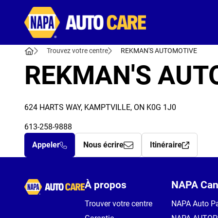
Autocare
Trouvez votre centre
REKMAN'S AUTOMOTIVE
REKMAN'S AUT
624 HARTS WAY, KAMPTVILLE, ON K0G 1J0
613-258-9888
Appeler
Nous écrire
Itinéraire
Autocare
À propos
NAPA Can
Trouver votre centre
NAPA Auto Pa