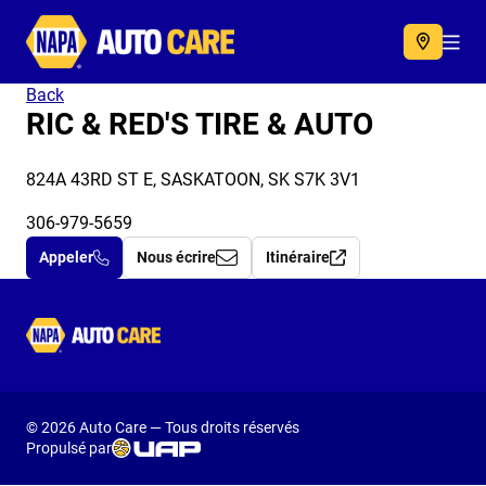
Autocare
Acc
Back
RIC & RED'S TIRE & AUTO
824A 43RD ST E, SASKATOON, SK S7K 3V1
306-979-5659
Appeler
Nous écrire
Itinéraire
Autocare
© 2026 Auto Care — Tous droits réservés
Propulsé par