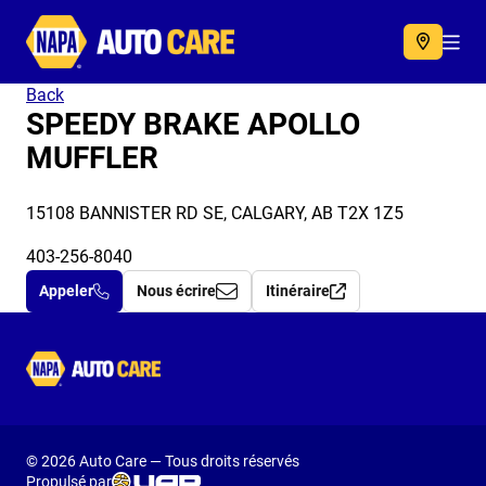
Autocare
Acc
Back
SPEEDY BRAKE APOLLO
MUFFLER
15108 BANNISTER RD SE, CALGARY, AB T2X 1Z5
403-256-8040
Appeler
Nous écrire
Itinéraire
Autocare
© 2026 Auto Care — Tous droits réservés
Propulsé par