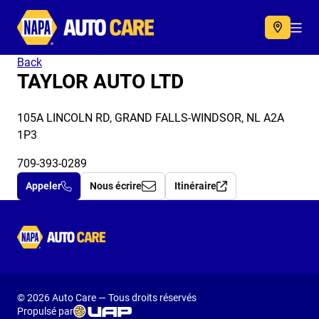
Autocare
Acc
Back
TAYLOR AUTO LTD
105A LINCOLN RD, GRAND FALLS-WINDSOR, NL A2A
1P3
709-393-0289
Appeler
Nous écrire
Itinéraire
Autocare
© 2026 Auto Care — Tous droits réservés
Propulsé par