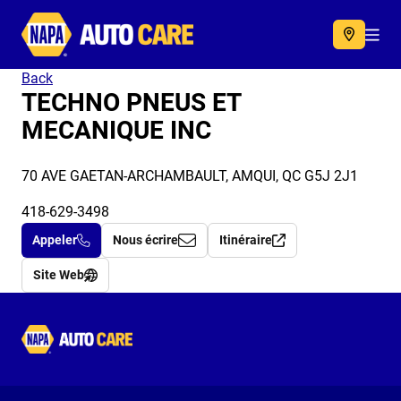
Autocare
Acc
Back
TECHNO PNEUS ET
MECANIQUE INC
70 AVE GAETAN-ARCHAMBAULT, AMQUI, QC G5J 2J1
418-629-3498
Appeler
Nous écrire
Itinéraire
Site Web
Autocare