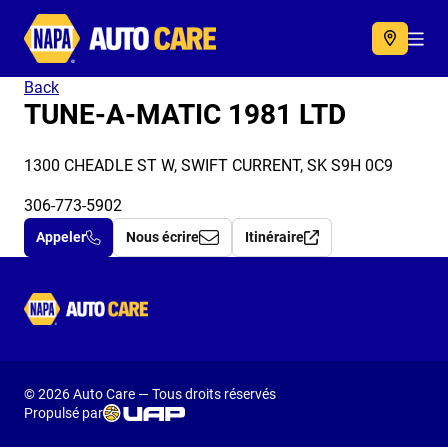
Autocare
Acc
Back
TUNE-A-MATIC 1981 LTD
1300 CHEADLE ST W, SWIFT CURRENT, SK S9H 0C9
306-773-5902
Appeler
Nous écrire
Itinéraire
Autocare
© 2026 Auto Care — Tous droits réservés
Propulsé par