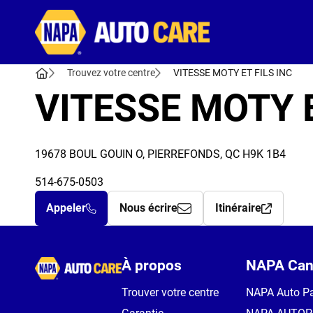
Autocare
Trouvez votre centre
VITESSE MOTY ET FILS INC
VITESSE MOTY E
19678 BOUL GOUIN O, PIERREFONDS, QC H9K 1B4
514-675-0503
Appeler
Nous écrire
Itinéraire
Autocare
À propos
NAPA Can
Trouver votre centre
NAPA Auto Pa