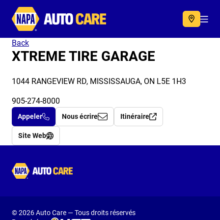
Autocare
Acc
Back
XTREME TIRE GARAGE
1044 RANGEVIEW RD, MISSISSAUGA, ON L5E 1H3
905-274-8000
Appeler
Nous écrire
Itinéraire
Site Web
Autocare
© 2026 Auto Care — Tous droits réservés