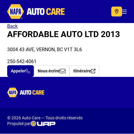
Autocare
Acc
Back
AFFORDABLE AUTO LTD 2013
3004 43 AVE, VERNON, BC V1T 3L6
250-542-4061
Appeler
Nous écrire
Itinéraire
Autocare
© 2026 Auto Care — Tous droits réservés
Propulsé par