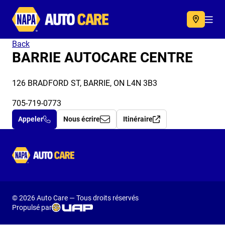
Autocare
Acc
Back
BARRIE AUTOCARE CENTRE
126 BRADFORD ST, BARRIE, ON L4N 3B3
705-719-0773
Appeler
Nous écrire
Itinéraire
Autocare
© 2026 Auto Care — Tous droits réservés
Propulsé par