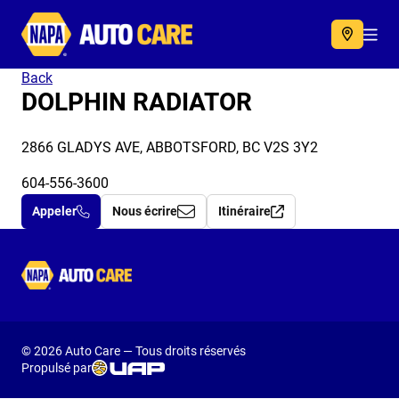
Autocare
Acc
Back
DOLPHIN RADIATOR
2866 GLADYS AVE, ABBOTSFORD, BC V2S 3Y2
604-556-3600
Appeler
Nous écrire
Itinéraire
Autocare
© 2026 Auto Care — Tous droits réservés
Propulsé par