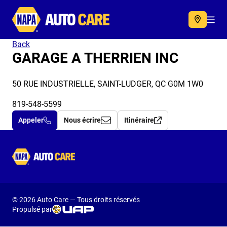
Autocare
Acc
Back
GARAGE A THERRIEN INC
50 RUE INDUSTRIELLE, SAINT-LUDGER, QC G0M 1W0
819-548-5599
Appeler
Nous écrire
Itinéraire
Autocare
© 2026 Auto Care — Tous droits réservés
Propulsé par