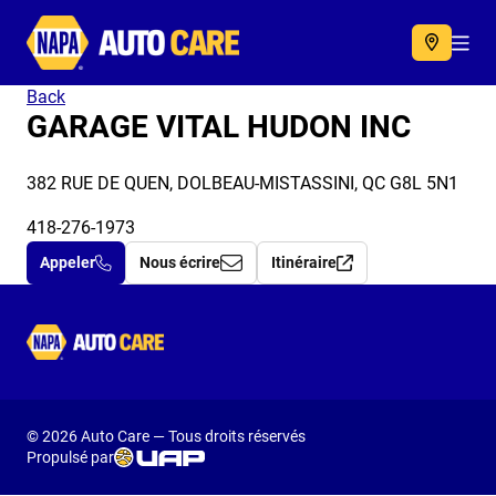
Autocare
Acc
Back
GARAGE VITAL HUDON INC
382 RUE DE QUEN, DOLBEAU-MISTASSINI, QC G8L 5N1
418-276-1973
Appeler
Nous écrire
Itinéraire
Autocare
© 2026 Auto Care — Tous droits réservés
Propulsé par