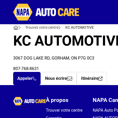
Autocare
Trouvez votre centre
KC AUTOMOTIVE
KC AUTOMOTIV
3067 DOG LAKE RD, GORHAM, ON P7G 0C3
807-768-8631
Appeler
Nous écrire
Itinéraire
Autocare
À propos
NAPA Can
Trouver votre centre
NAPA Auto Pa