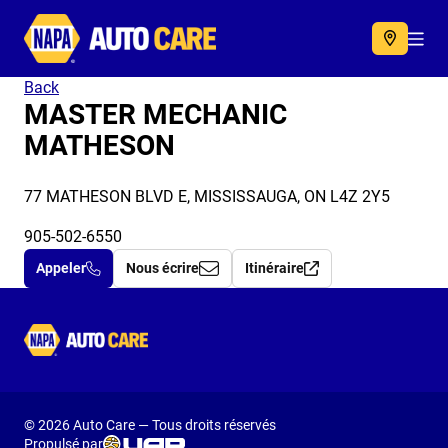
Autocare
Acc
Back
MASTER MECHANIC
MATHESON
77 MATHESON BLVD E, MISSISSAUGA, ON L4Z 2Y5
905-502-6550
Appeler
Nous écrire
Itinéraire
Autocare
© 2026 Auto Care — Tous droits réservés
Propulsé par