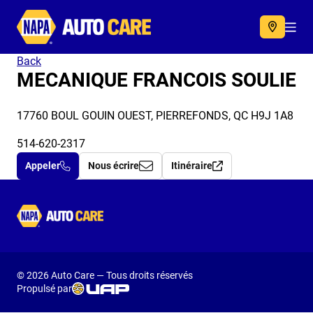
Autocare
Acc
Back
MECANIQUE FRANCOIS SOULIE
17760 BOUL GOUIN OUEST, PIERREFONDS, QC H9J 1A8
514-620-2317
Appeler
Nous écrire
Itinéraire
Autocare
© 2026 Auto Care — Tous droits réservés
Propulsé par