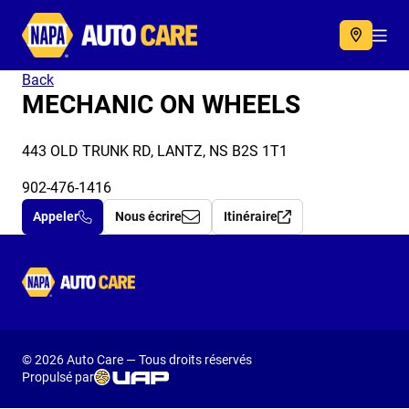
Autocare
Acc
Back
MECHANIC ON WHEELS
443 OLD TRUNK RD, LANTZ, NS B2S 1T1
902-476-1416
Appeler
Nous écrire
Itinéraire
Autocare
© 2026 Auto Care — Tous droits réservés
Propulsé par