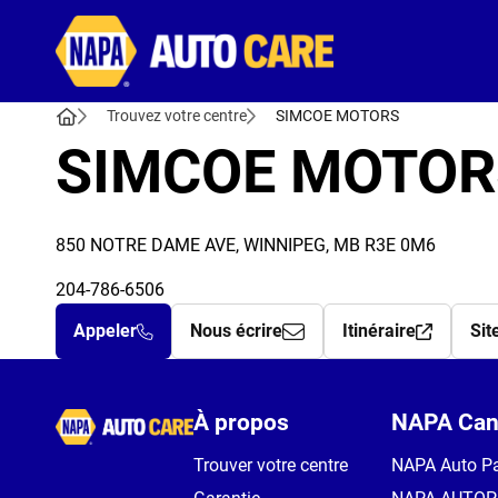
Autocare
Trouvez votre centre
SIMCOE MOTORS
SIMCOE MOTOR
850 NOTRE DAME AVE, WINNIPEG, MB R3E 0M6
204-786-6506
Appeler
Nous écrire
Itinéraire
Sit
Autocare
À propos
NAPA Can
Trouver votre centre
NAPA Auto Pa