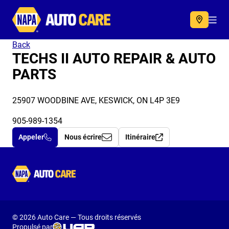
Autocare
Acc
Back
TECHS II AUTO REPAIR & AUTO
PARTS
25907 WOODBINE AVE, KESWICK, ON L4P 3E9
905-989-1354
Appeler
Nous écrire
Itinéraire
Autocare
© 2026 Auto Care — Tous droits réservés
Propulsé par