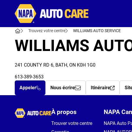
Autocare
Trouvez votre centre
WILLIAMS AUTO SERVICE
WILLIAMS AUTO
241 COUNTY RD 6, BATH, ON K0H 1G0
613-389-3653
Appeler
Nous écrire
Itinéraire
Sit
Autocare
À propos
NAPA Can
Trouver votre centre
NAPA Auto Pa